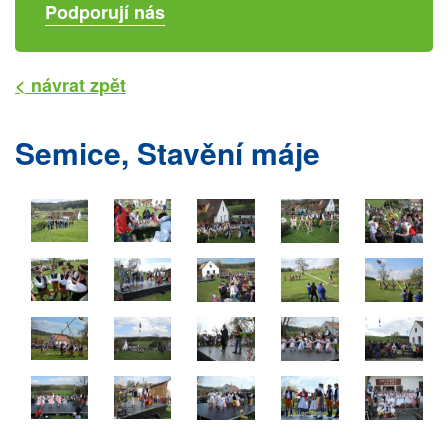
Podporují nás
< návrat zpět
Semice, Stavění máje