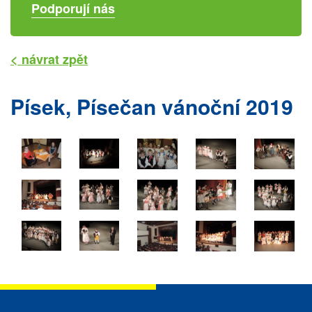
Podporují nás
< návrat zpět
Písek, Písečan vánoční 2019