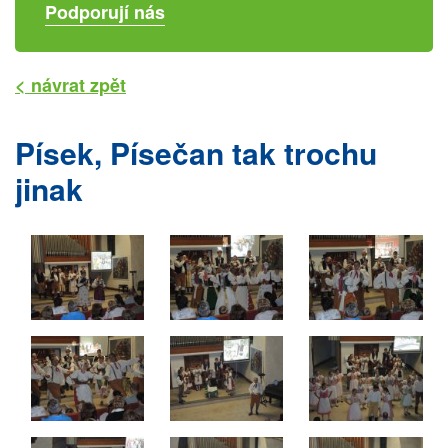
Podporují nás
< návrat zpět
Písek, Písečan tak trochu
jinak